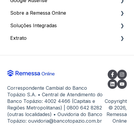
Google Adsense
Dados Cadastrais
Documentos
Sobre a Remessa Online
Documentação para Cadastro
Códigos
Processo de Recebimento
Soluções Integradas
Como criar sua Conta
Dados Bancários e Comprovantes
Informações
Extrato
Atendimento
Para Clientes
Extrato
Correspondente Cambial do Banco
Topázio S.A. • Central de Atendimento do
Banco Topázio: 4002 4466 (Capitais e
Copyright
Regiões Metropolitanas) | 0800 642 8282
© 2026,
(outras localidades) • Ouvidoria do Banco
Remessa
Topázio: ouvidoria@bancotopazio.com.br
Online