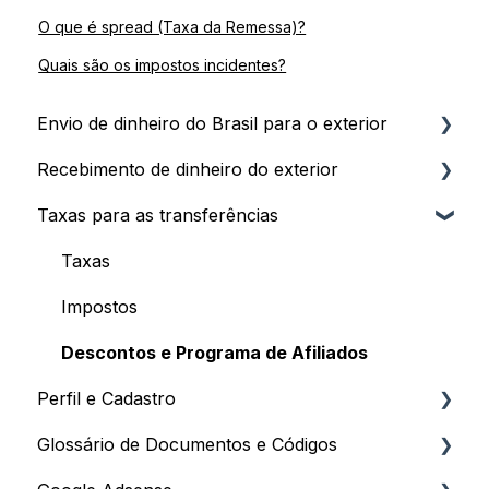
O que é spread (Taxa da Remessa)?
Quais são os impostos incidentes?
Envio de dinheiro do Brasil para o exterior
Recebimento de dinheiro do exterior
Passo a Passo e Prazos
Taxas para as transferências
Pagamento da Remessa
Primeiros Passos e Prazos
Limites e Documentação
Plataformas Digitais e Stocks
Taxas
Envio como Pessoa Jurídica (Business)
Recebimento para Pessoa Jurídica
Impostos
Cotações, Taxas e Cancelamentos
Documentação e Invoice
Descontos e Programa de Afiliados
Perfil e Cadastro
Conceitos e Tributação
Dados Bancários e Configurações
Glossário de Documentos e Códigos
Processo de Cadastro