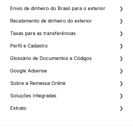
Envio de dinheiro do Brasil para o exterior
Recebimento de dinheiro do exterior
Passo a Passo e Prazos
Taxas para as transferências
Pagamento da Remessa
Primeiros Passos e Prazos
Perfil e Cadastro
Limites e Documentação
Plataformas Digitais e Stocks
Taxas
Glossário de Documentos e Códigos
Envio como Pessoa Jurídica (Business)
Recebimento para Pessoa Jurídica
Impostos
Processo de Cadastro
Google Adsense
Cotações, Taxas e Cancelamentos
Documentação e Invoice
Descontos e Programa de Afiliados
Dados Cadastrais
Documentos
Sobre a Remessa Online
Conceitos e Tributação
Dados Bancários e Configurações
Documentação para Cadastro
Códigos
Processo de Recebimento
Soluções Integradas
Como criar sua Conta
Dados Bancários e Comprovantes
Informações
Extrato
Atendimento
Para Clientes
Extrato