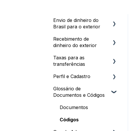
Envio de dinheiro do
Brasil para o exterior
Recebimento de
Passo a Passo e Prazos
dinheiro do exterior
Pagamento da Remessa
Taxas para as
Primeiros Passos e
Limites e Documentação
transferências
Prazos
Envio como Pessoa
Perfil e Cadastro
Plataformas Digitais e
Taxas
Jurídica (Business)
Stocks
Glossário de
Impostos
Processo de Cadastro
Cotações, Taxas e
Documentos e Códigos
Recebimento para
Cancelamentos
Descontos e Programa
Dados Cadastrais
Pessoa Jurídica
de Afiliados
Documentos
Conceitos e Tributação
Documentação para
Documentação e Invoice
Cadastro
Códigos
Dados Bancários e