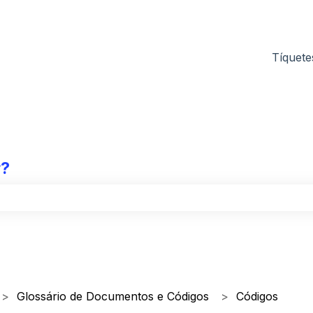
nu para traduções
Tíquete
r?
 de pesquisa está em branco.
Glossário de Documentos e Códigos
Códigos