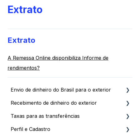
Extrato
Extrato
A Remessa Online disponibiliza Informe de
rendimentos?
Envio de dinheiro do Brasil para o exterior
Recebimento de dinheiro do exterior
Passo a Passo e Prazos
Taxas para as transferências
Pagamento da Remessa
Primeiros Passos e Prazos
Perfil e Cadastro
Limites e Documentação
Plataformas Digitais e Stocks
Taxas