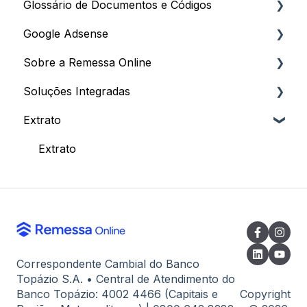
Glossário de Documentos e Códigos
Envio como Pessoa Jurídica (Business)
Recebimento para Pessoa Jurídica
Impostos
Processo de Cadastro
Google Adsense
Cotações, Taxas e Cancelamentos
Documentação e Invoice
Descontos e Programa de Afiliados
Dados Cadastrais
Documentos
Sobre a Remessa Online
Conceitos e Tributação
Dados Bancários e Configurações
Documentação para Cadastro
Códigos
Processo de Recebimento
Soluções Integradas
Como criar sua Conta
Dados Bancários e Comprovantes
Informações
Extrato
Atendimento
Para Clientes
Extrato
Correspondente Cambial do Banco
Topázio S.A. • Central de Atendimento do
Banco Topázio: 4002 4466 (Capitais e
Copyright