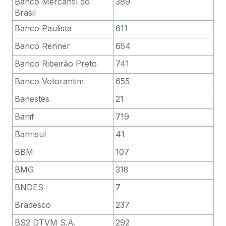
Banco Mercantil do
389
Brasil
Banco Paulista
611
Banco Renner
654
Banco Ribeirão Preto
741
Banco Votorantim
655
Banestes
21
Banif
719
Banrisul
41
BBM
107
BMG
318
BNDES
7
Bradesco
237
BS2 DTVM S.A.
292