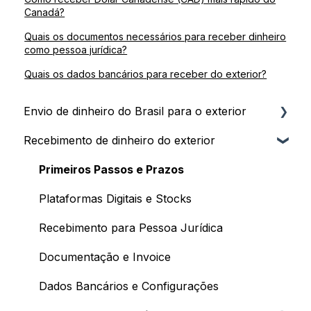
Canadá?
Quais os documentos necessários para receber dinheiro
como pessoa jurídica?
Quais os dados bancários para receber do exterior?
Envio de dinheiro do Brasil para o exterior
Recebimento de dinheiro do exterior
Passo a Passo e Prazos
Pagamento da Remessa
Primeiros Passos e Prazos
Limites e Documentação
Plataformas Digitais e Stocks
Envio como Pessoa Jurídica (Business)
Recebimento para Pessoa Jurídica
Cotações, Taxas e Cancelamentos
Documentação e Invoice
Conceitos e Tributação
Dados Bancários e Configurações