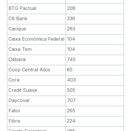
BTG Pactual
208
C6 Bank
336
Cacique
263
Caixa Econômica Federal
104
Caixa Tem
104
Citibank
745
Coop Central Ailos
85
Cora
403
Credit Suisse
505
Daycoval
707
Fator
265
Fibra
224
Frente Corretora
285