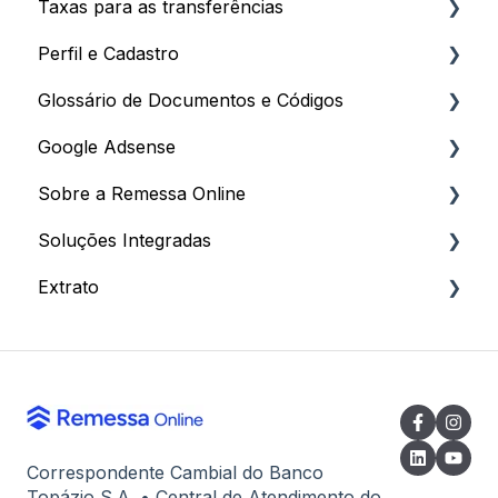
Taxas para as transferências
Perfil e Cadastro
Taxas
Glossário de Documentos e Códigos
Impostos
Processo de Cadastro
Google Adsense
Descontos e Programa de Afiliados
Dados Cadastrais
Documentos
Sobre a Remessa Online
Documentação para Cadastro
Códigos
Processo de Recebimento
Soluções Integradas
Como criar sua Conta
Dados Bancários e Comprovantes
Informações
Extrato
Atendimento
Para Clientes
Extrato
Correspondente Cambial do Banco
Topázio S.A. • Central de Atendimento do