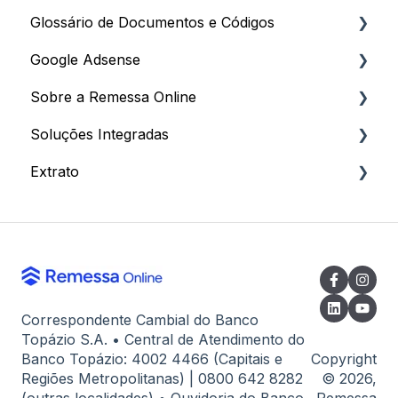
Glossário de Documentos e Códigos
Recebimento para Pessoa Jurídica
Impostos
Processo de Cadastro
Google Adsense
Documentação e Invoice
Descontos e Programa de Afiliados
Dados Cadastrais
Documentos
Sobre a Remessa Online
Dados Bancários e Configurações
Documentação para Cadastro
Códigos
Processo de Recebimento
Soluções Integradas
Como criar sua Conta
Dados Bancários e Comprovantes
Informações
Extrato
Atendimento
Para Clientes
Extrato
Correspondente Cambial do Banco
Topázio S.A. • Central de Atendimento do
Banco Topázio: 4002 4466 (Capitais e
Copyright
Regiões Metropolitanas) | 0800 642 8282
© 2026,